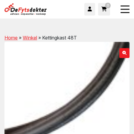
0
Home
»
Winkel
»
Kettingkast 48T
wn
wn