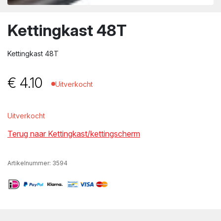
wn
Kettingkast 48T
Kettingkast 48T
€
4.10
Uitverkocht
Uitverkocht
Terug naar Kettingkast/kettingscherm
Artikelnummer:
3594