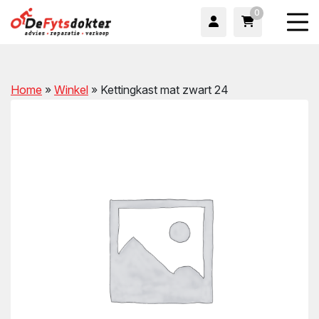
0
Home
»
Winkel
»
Kettingkast mat zwart 24
wn
wn