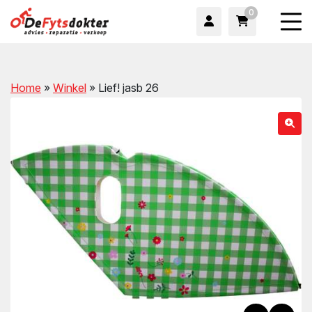
0
Home
»
Winkel
»
Lief! jasb 26
wn
wn