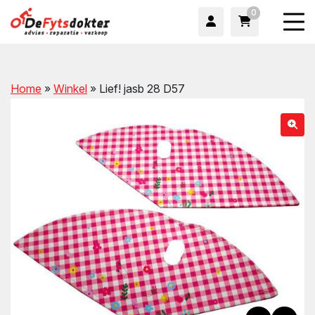
0
Home
»
Winkel
»
Lief! jasb 28 D57
wn
wn