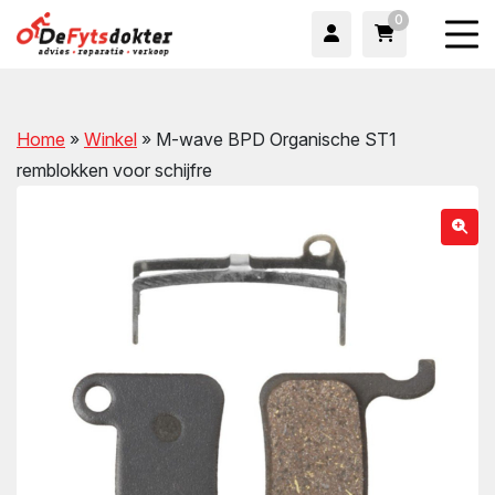
0
Home
»
Winkel
»
M-wave BPD Organische ST1
remblokken voor schijfre
wn
wn