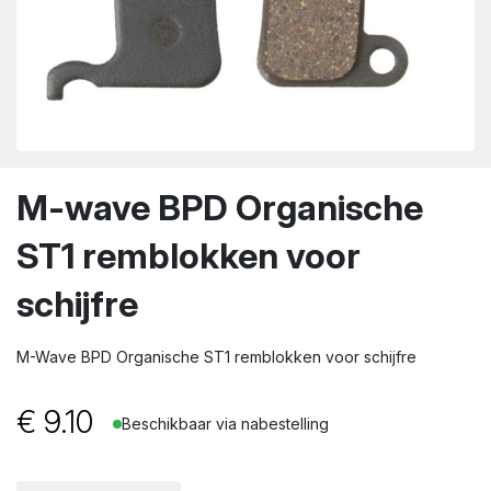
wn
M-wave BPD Organische
ST1 remblokken voor
schijfre
M-Wave BPD Organische ST1 remblokken voor schijfre
€
9.10
Beschikbaar via nabestelling