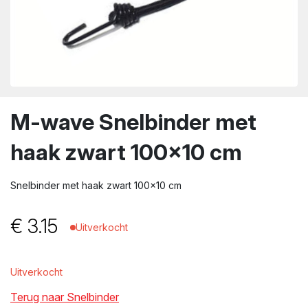
wn
M-wave Snelbinder met
haak zwart 100×10 cm
Snelbinder met haak zwart 100×10 cm
€
3.15
Uitverkocht
Uitverkocht
Terug naar Snelbinder