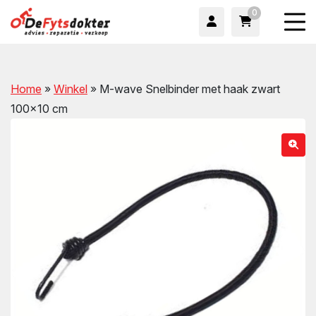
0
Home
»
Winkel
»
M-wave Snelbinder met haak zwart
100×10 cm
wn
wn