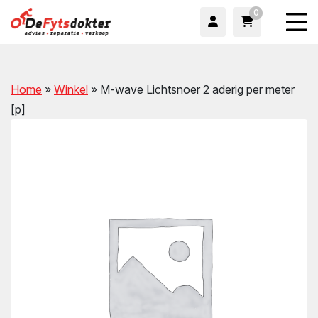
0
Home
»
Winkel
»
M-wave Lichtsnoer 2 aderig per meter
[p]
wn
wn