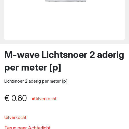
wn
M-wave Lichtsnoer 2 aderig
per meter [p]
Lichtsnoer 2 aderig per meter [p]
€
0.60
Uitverkocht
Uitverkocht
Terug naar Achterlicht