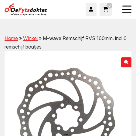
0
Home
»
Winkel
»
M-wave Remschijf RVS 160mm. incl 6
remschijf boutjes
wn
wn