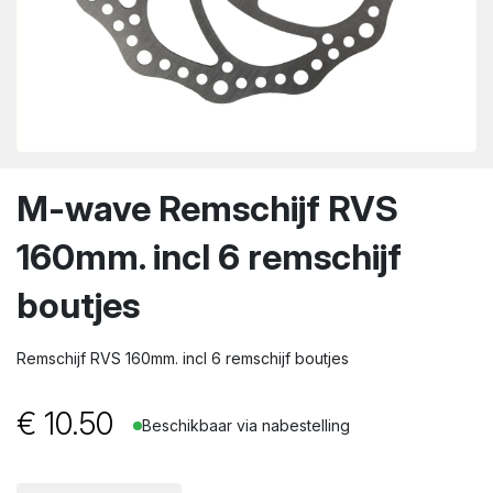
wn
M-wave Remschijf RVS
160mm. incl 6 remschijf
boutjes
Remschijf RVS 160mm. incl 6 remschijf boutjes
€
10.50
Beschikbaar via nabestelling