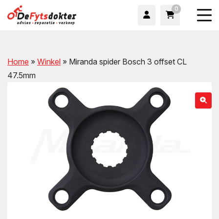
0
Home
»
Winkel
»
Miranda spider Bosch 3 offset CL
47.5mm
wn
wn