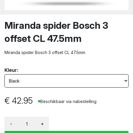
wn
Miranda spider Bosch 3
offset CL 47.5mm
Miranda spider Bosch 3 offset CL 47.5mm
Kleur:
€
42.95
Beschikbaar via nabestelling
-
+