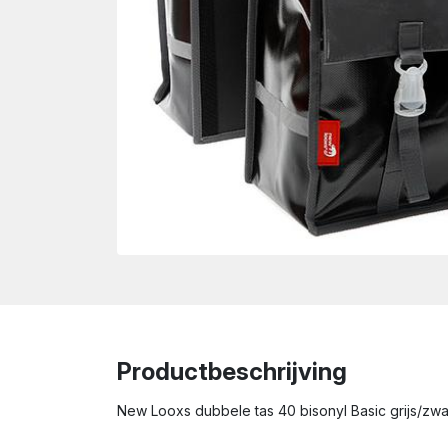
wn
Productbeschrijving
New Looxs dubbele tas 40 bisonyl Basic grijs/zwart