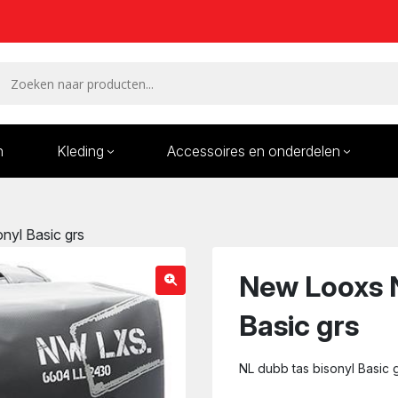
n
Kleding
Accessoires en onderdelen
Remmen en remdelen
Wielen
nyl Basic grs
Onderdelen/Reparatie
Bande
karren
New Looxs N
Basic grs
NL dubb tas bisonyl Basic 