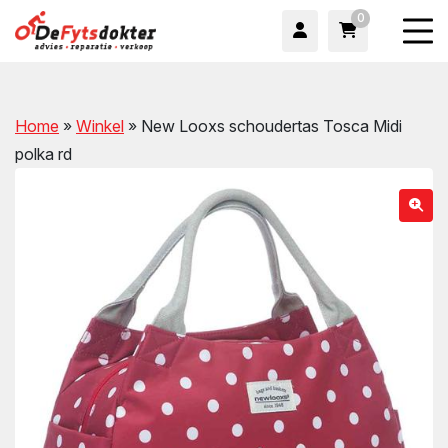
0
Home
»
Winkel
»
New Looxs schoudertas Tosca Midi
polka rd
wn
wn