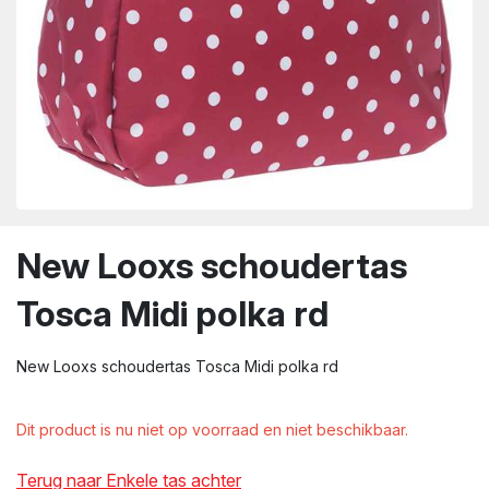
wn
New Looxs schoudertas
Tosca Midi polka rd
New Looxs schoudertas Tosca Midi polka rd
Dit product is nu niet op voorraad en niet beschikbaar.
Terug naar Enkele tas achter