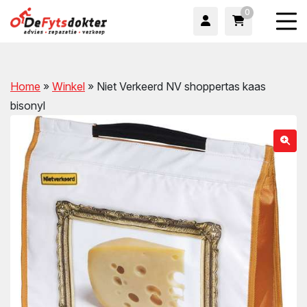
0
Home
»
Winkel
»
Niet Verkeerd NV shoppertas kaas
bisonyl
wn
wn