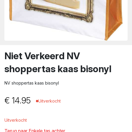
wn
Niet Verkeerd NV
shoppertas kaas bisonyl
NV shoppertas kaas bisonyl
€
14.95
Uitverkocht
Uitverkocht
Terug naar Enkele tas achter