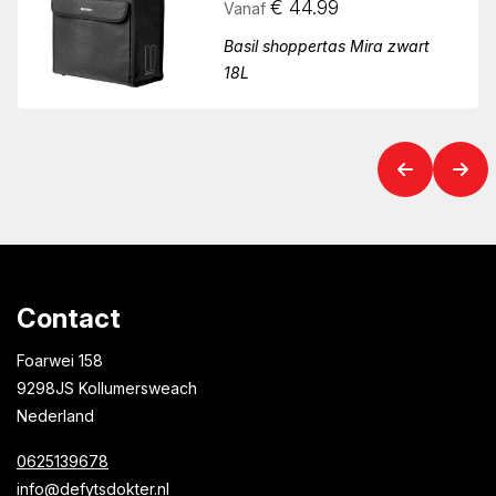
€
44.99
Vanaf
Basil shoppertas Mira zwart
18L
Contact
Foarwei 158
9298JS Kollumersweach
Nederland
0625139678
info@defytsdokter.nl