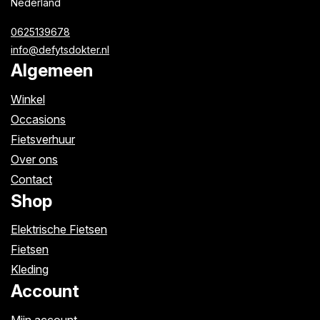
Nederland
0625139678
info@defytsdokter.nl
Algemeen
Winkel
Occasions
Fietsverhuur
Over ons
Contact
Shop
Elektrische Fietsen
Fietsen
Kleding
Account
Mijn account