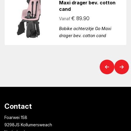
Maxi drager bev. cotton
cand
€
89.90
Vanaf
Bobike achterzitje Go Maxi
drager bev. cotton cand
Contact
Foarwei 158
9298JS Kollumersweach