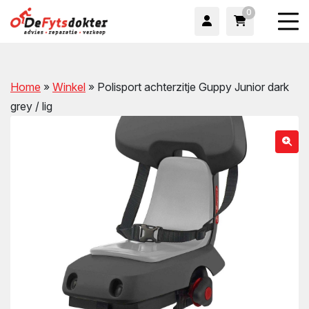
0
Home
»
Winkel
»
Polisport achterzitje Guppy Junior dark
grey / lig
wn
wn