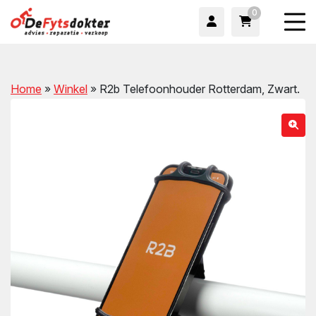
0
Home
»
Winkel
»
R2b Telefoonhouder Rotterdam, Zwart.
wn
wn