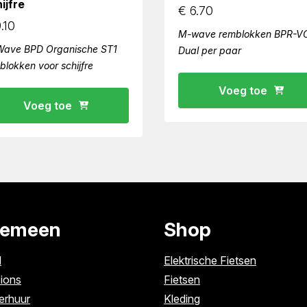
ijfre
€
6.70
.10
M-wave remblokken BPR-V
ave BPD Organische ST1
Dual per paar
blokken voor schijfre
Voeg toe
Voeg toe
gemeen
Shop
l
Elektrische Fietsen
ions
Fietsen
erhuur
Kleding