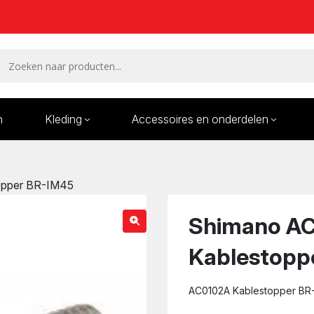
n
Kleding
Accessoires en onderdelen
Remmen en remdelen
Wielen
opper BR-IM45
Onderdelen/Reparatie
Bande
karren
Shimano A
Kablestopp
AC0102A Kablestopper BR