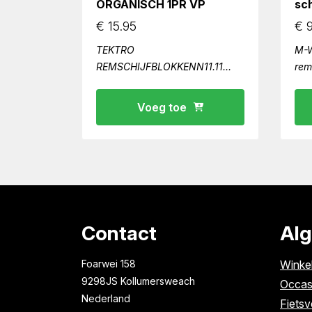
ORGANISCH 1PR VP
sch
€
15.95
€
9
TEKTRO
M-W
REMSCHIJFBLOKKENN11.11
rem
ORGANISCH 1PR VP
Voeg toe
Contact
Al
Foarwei 158
Winke
9298JS Kollumersweach
Occas
Nederland
Fietsv