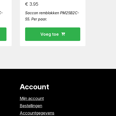
€
3.95
C-
Saccon remblokken PM25B2C-
55. Per paar.
Voeg toe
Account
Mijn account
Bestellingen
Accountgegevens