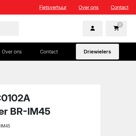
Fietsverhuur
Over ons
Contact
0
Over ons
Contact
Driewielers
 en wielonderdelen
Aandrijving en versnelling
n
Frame en voorvork
Sturen
C0102A
Zadels
er BR-IM45
-IM45