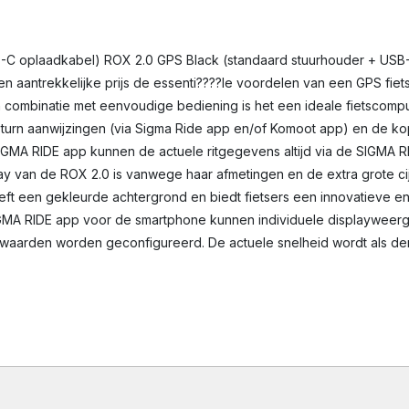
-C oplaadkabel) ROX 2.0 GPS Black (standaard stuurhouder + USB-
 een aantrekkelijke prijs de essenti????le voordelen van een GPS fi
 combinatie met eenvoudige bediening is het een ideale fietscomputer
-by-turn aanwijzingen (via Sigma Ride app en/of Komoot app) en de k
 SIGMA RIDE app kunnen de actuele ritgegevens altijd via de SIGM
lay van de ROX 2.0 is vanwege haar afmetingen en de extra grote cij
heeft een gekleurde achtergrond en biedt fietsers een innovatiev
SIGMA RIDE app voor de smartphone kunnen individuele displayweerg
 waarden worden geconfigureerd. De actuele snelheid wordt als d