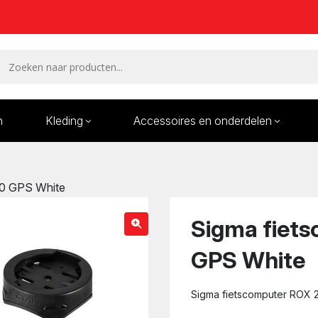
n
Kleding
Accessoires en onderdelen
Remmen en remdelen
Wielen
.0 GPS White
Onderdelen/Reparatie
Bande
karren
Sigma fiet
GPS White
Sigma fietscomputer ROX 