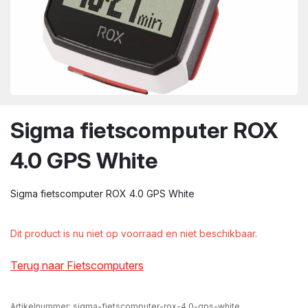
wn
Sigma fietscomputer ROX
4.0 GPS White
Sigma fietscomputer ROX 4.0 GPS White
Dit product is nu niet op voorraad en niet beschikbaar.
Terug naar Fietscomputers
Artikelnummer:
sigma-fietscomputer-rox-4.0-gps-white