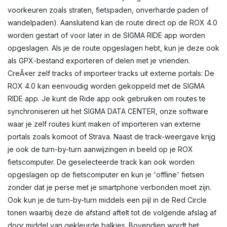
voorkeuren zoals straten, fietspaden, onverharde paden of
wandelpaden). Aansluitend kan de route direct op de ROX 4.0
worden gestart of voor later in de SIGMA RIDE app worden
opgeslagen. Als je de route opgeslagen hebt, kun je deze ook
als GPX-bestand exporteren of delen met je vrienden.
CreÃ«er zelf tracks of importeer tracks uit externe portals: De
ROX 4.0 kan eenvoudig worden gekoppeld met de SIGMA
RIDE app. Je kunt de Ride app ook gebruiken om routes te
synchroniseren uit het SIGMA DATA CENTER, onze software
waar je zelf routes kunt maken of importeren van externe
portals zoals komoot of Strava. Naast de track-weergave krijg
je ook de turn-by-turn aanwijzingen in beeld op je ROX
fietscomputer. De geselecteerde track kan ook worden
opgeslagen op de fietscomputer en kun je 'offline' fietsen
zonder dat je perse met je smartphone verbonden moet zijn.
Ook kun je de turn-by-turn middels een pijl in de Red Circle
tonen waarbij deze de afstand aftelt tot de volgende afslag af
door middel van gekleurde balkjes. Bovendien wordt het