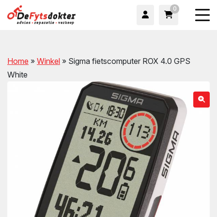
0
Home
»
Winkel
»
Sigma fietscomputer ROX 4.0 GPS
White
wn
wn