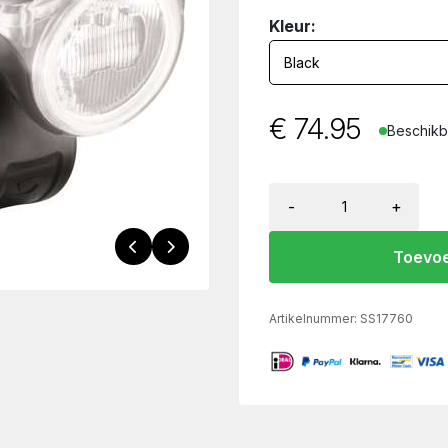
Kleur:
€
74.95
Beschikba
-
+
Toevoe
Artikelnummer:
SS17760