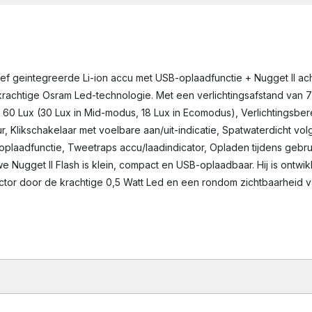
sief geintegreerde Li-ion accu met USB-oplaadfunctie + Nugget II ac
krachtige Osram Led-technologie. Met een verlichtingsafstand van 7
e 60 Lux (30 Lux in Mid-modus, 18 Lux in Ecomodus), Verlichtingsbe
ur, Klikschakelaar met voelbare aan/uit-indicatie, Spatwaterdicht v
adfunctie, Tweetraps accu/laadindicator, Opladen tijdens gebruik 
e Nugget II Flash is klein, compact en USB-oplaadbaar. Hij is ontwik
or door de krachtige 0,5 Watt Led en een rondom zichtbaarheid vanaf 