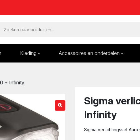
n
Kleding
Accessoires en onderdelen
Remmen en remdelen
Wielen
0 + Infinity
Onderdelen/Reparatie
Bande
karren
Sigma verli
Infinity
Sigma verlichtingsset Aura 6