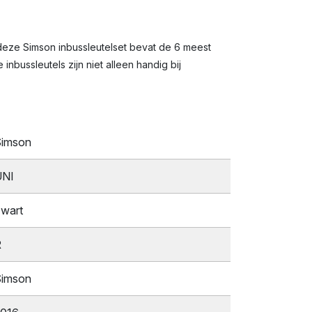
 deze Simson inbussleutelset bevat de 6 meest
nbussleutels zijn niet alleen handig bij
imson
UNI
wart
R
imson