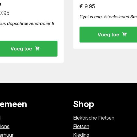
m
€
9.95
7.95
Cyclus ring-/steeksleutel 8
lus dopschroevendraaier 8
Voeg toe
Voeg toe
gemeen
Shop
l
Elektrische Fietsen
ions
Fietsen
erhuur
Kleding