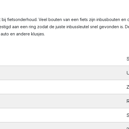
t bij fietsonderhoud. Veel bouten van een fiets zijn inbusbouten en
igd aan een ring zodat de juiste inbussleutel snel gevonden is. De i
auto en andere klusjes.
S
Z
S