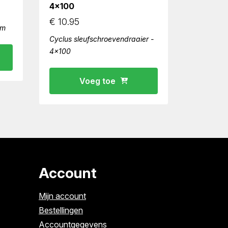
4×100
€
10.95
mm
Cyclus sleufschroevendraaier -
4x100
Voeg toe
Account
Mijn account
Bestellingen
Accountgegevens