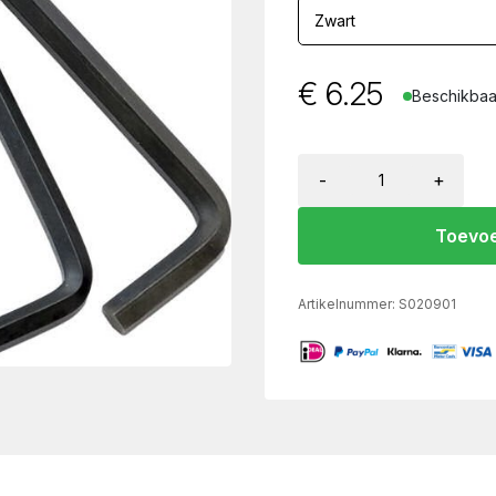
€
6.25
Beschikbaar
-
+
Toevoe
Artikelnummer:
S020901