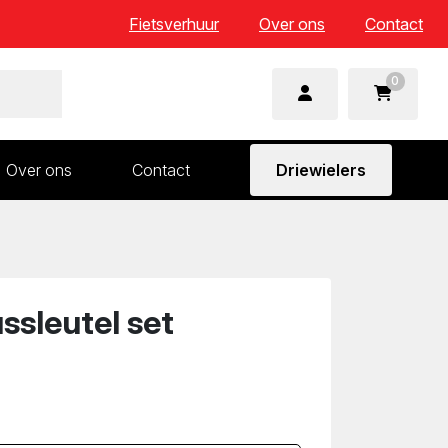
Fietsverhuur
Over ons
Contact
0
Over ons
Contact
Driewielers
 en wielonderdelen
Aandrijving en versnelling
n
Frame en voorvork
Sturen
ssleutel set
Zadels