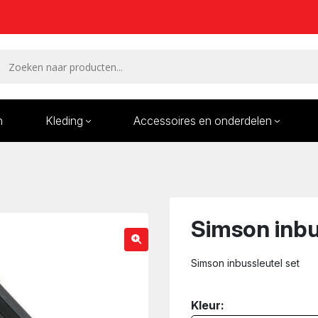
n
Kleding
Accessoires en onderdelen
Remmen en remdelen
Wielen
Onderdelen/Reparatie
Bande
karren
Simson inbu
Simson inbussleutel set
Kleur: