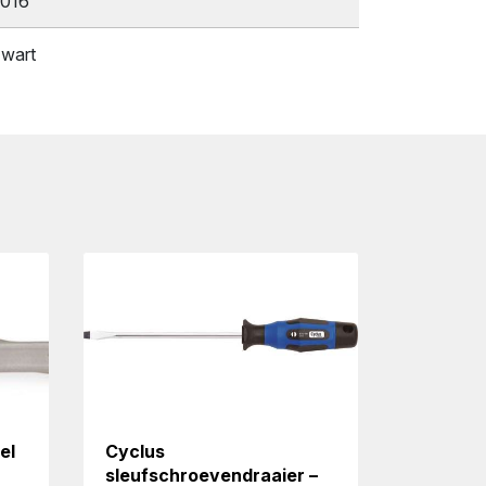
016
wart
el
Cyclus
sleufschroevendraaier –