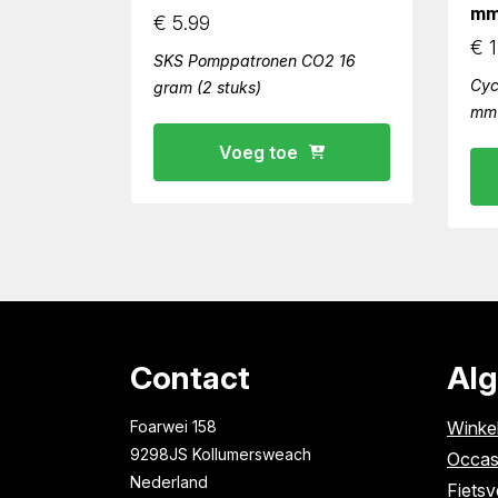
m
€
5.99
€
1
SKS Pomppatronen CO2 16
Cyc
gram (2 stuks)
mm
Voeg toe
Contact
Al
Foarwei 158
Winke
9298JS Kollumersweach
Occas
Nederland
Fietsv