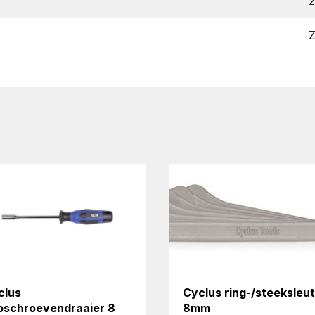
2
Z
clus
Cyclus ring-/steeksleut
pschroevendraaier 8
8mm