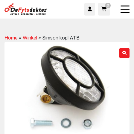
0
Home
»
Winkel
»
Simson kopl ATB
wn
wn