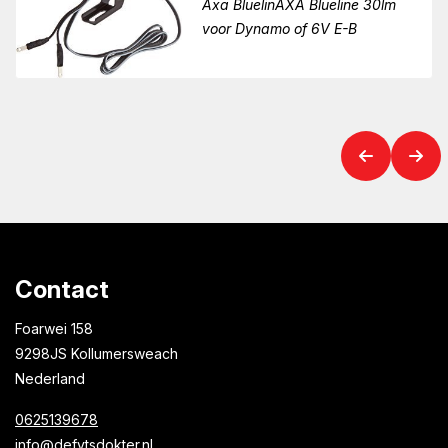
Axa BluelinAXA Blueline 30lm
voor Dynamo of 6V E-B
Contact
Foarwei 158
9298JS Kollumersweach
Nederland
0625139678
info@defytsdokter.nl