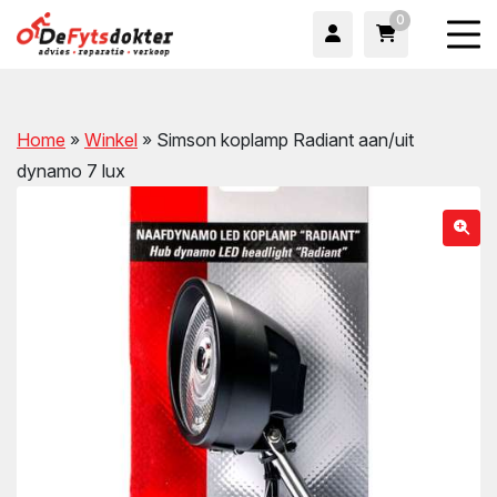
0
Home
»
Winkel
»
Simson koplamp Radiant aan/uit
dynamo 7 lux
wn
wn