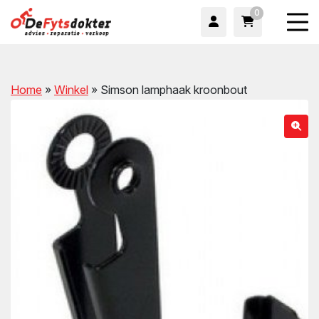
0
Home
»
Winkel
»
Simson lamphaak kroonbout
wn
wn