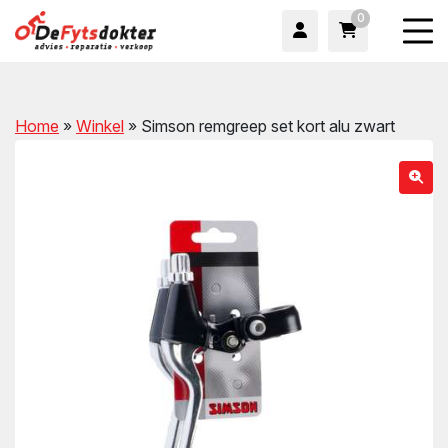
0
Home
»
Winkel
»
Simson remgreep set kort alu zwart
wn
wn