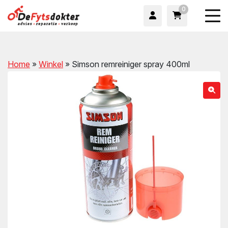
0
Home
»
Winkel
»
Simson remreiniger spray 400ml
wn
wn