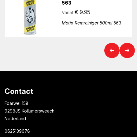
563
€
9.95
Vanaf
Motip Remreiniger 500ml 563
Contact
Foarwei 158
9298JS Kollumersweach
Nederland
0625139678