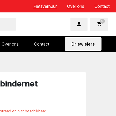
Fietsverhuur
Over ons
Contact
0
Over ons
Contact
Driewielers
 en wielonderdelen
Aandrijving en versnelling
n
Frame en voorvork
Sturen
bindernet
Zadels
oorraad en niet beschikbaar.