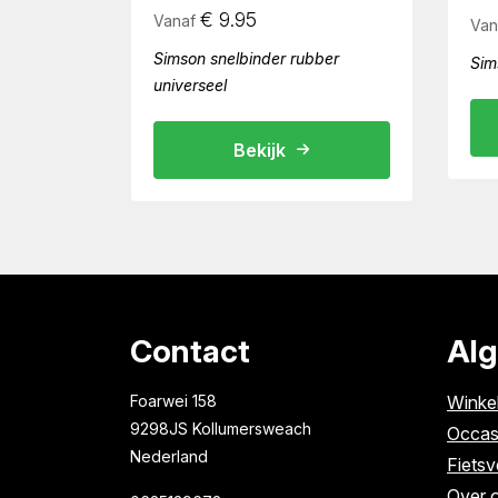
€
9.95
Vanaf
Van
Simson snelbinder rubber
Sim
universeel
Bekijk
Contact
Al
Foarwei 158
Winke
9298JS Kollumersweach
Occas
Nederland
Fietsv
Over 