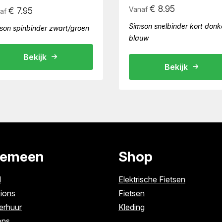
€
8.95
Vanaf
€
7.95
af
Simson snelbinder kort donk
son spinbinder zwart/groen
blauw
Bekijk
Bekijk
gemeen
Shop
l
Elektrische Fietsen
ions
Fietsen
erhuur
Kleding
ons