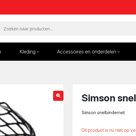
n
Kleding
Accessoires en onderdelen
Remmen en remdelen
Wielen
Onderdelen/Reparatie
Bande
karren
Simson snel
Simson snelbindernet
Dit product is nu niet op v