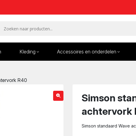
n
Kleding
Accessoires en onderdelen
Remmen en remdelen
Wielen
tervork R40
Onderdelen/Reparatie
Bande
karren
Simson sta
achtervork
Simson standaard Wave ac