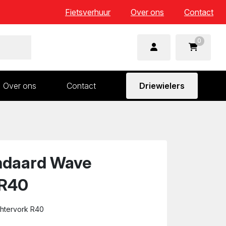
Fietsverhuur
Over ons
Contact
0
Over ons
Contact
Driewielers
 en wielonderdelen
Aandrijving en versnelling
n
Frame en voorvork
Sturen
ndaard Wave
Zadels
 R40
htervork R40