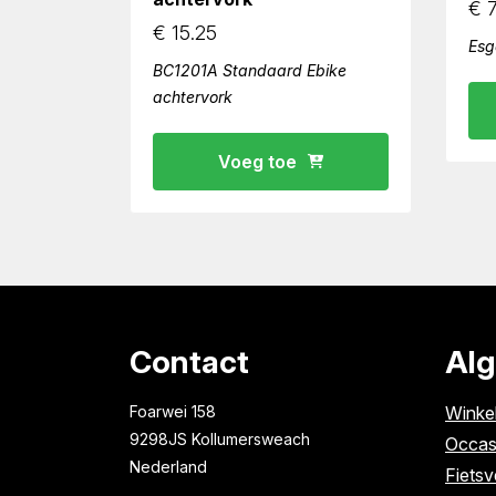
€
7
€
15.25
Esg
BC1201A Standaard Ebike
achtervork
Voeg toe
Contact
Al
Foarwei 158
Winke
9298JS Kollumersweach
Occas
Nederland
Fietsv