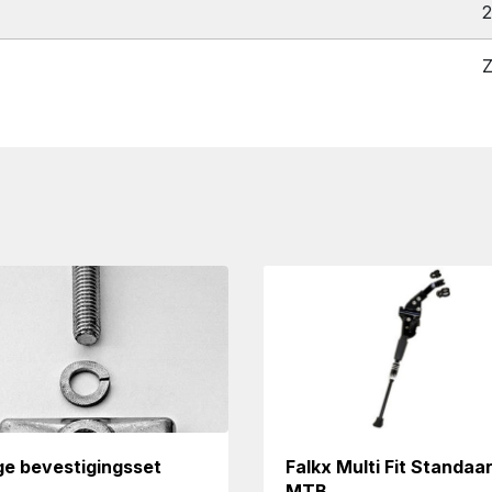
2
Z
ge bevestigingsset
Falkx Multi Fit Standaa
MTB