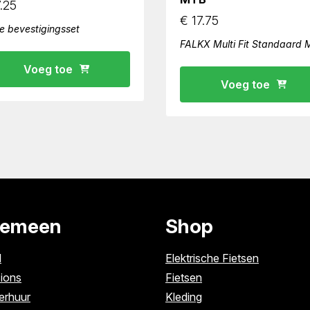
.25
€
17.75
e bevestigingsset
FALKX Multi Fit Standaard
Voeg toe
Voeg toe
gemeen
Shop
l
Elektrische Fietsen
ions
Fietsen
erhuur
Kleding