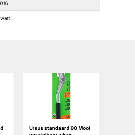
016
wart
rd
Ursus standaard 90 Mooi
verstelbaar zilver