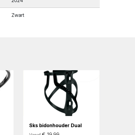
2024
Zwart
Sks bidonhouder Dual
€
19.99
Vanaf