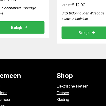
€
12.90
Vanaf
 bidonhouder Topcage
SKS Bidonhouder Wirecage
rt
zwart. aluminium
Bekijk
Bekijk
gemeen
Shop
l
Elektrische Fietsen
ions
Fietsen
erhuur
Kleding