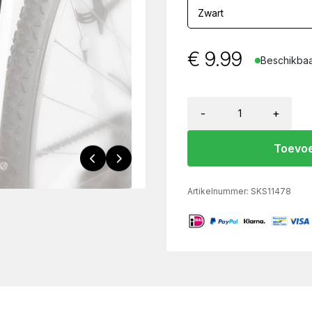
€
9.99
Beschikbaa
-
+
Toevoe
Artikelnummer:
SKS11478