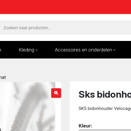
n
Kleding
Accessoires en onderdelen
Remmen en remdelen
Wielen
mat
Onderdelen/Reparatie
Bande
karren
Sks bidonh
SKS bidonhouder Velocage
Kleur: