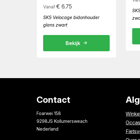
€
6.75
Vanaf
SKS
SKS Velocage bidonhouder
zwa
glans zwart
Bekijk
Contact
Al
Foarwei 158
Winke
9298JS Kollumersweach
Occas
Nederland
Fietsv