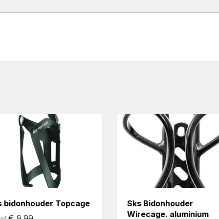
s bidonhouder Topcage
Sks Bidonhouder
Wirecage. aluminium
€
9.99
af