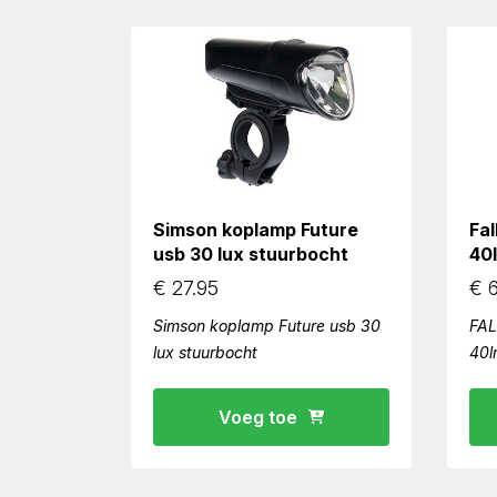
Simson koplamp Future
Fal
usb 30 lux stuurbocht
40
€
27.95
€
6
Simson koplamp Future usb 30
FAL
lux stuurbocht
40l
Voeg toe