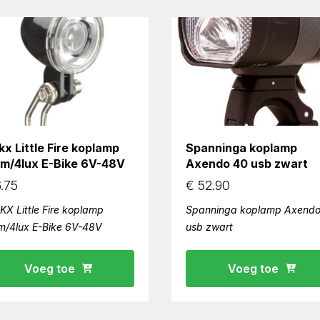
kx Little Fire koplamp
Spanninga koplamp
lm/4lux E-Bike 6V-48V
Axendo 40 usb zwart
.75
€
52.90
KX Little Fire koplamp
Spanninga koplamp Axendo
m/4lux E-Bike 6V-48V
usb zwart
Voeg toe
Voeg toe