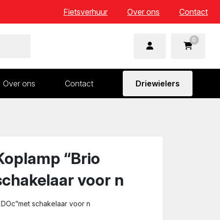
Fietsverhuur
Over ons
Contact
0
Over ons
Contact
Driewielers
 en wielonderdelen
Aandrijving en versnelling
n
Frame en voorvork
Sturen
Koplamp “Brio
Zadels
chakelaar voor n
XDOc”met schakelaar voor n