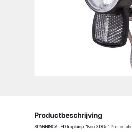
wn
Productbeschrijving
SPANNINGA LED koplamp "Brio XDOc" Presentatiev