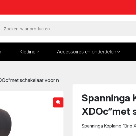
n
Kleding
Accessoires en onderdelen
Remmen en remdelen
Wielen
DOc”met schakelaar voor n
Onderdelen/Reparatie
Bande
karren
Spanninga 
XDOc”met s
Spanninga Koplamp “Brio 