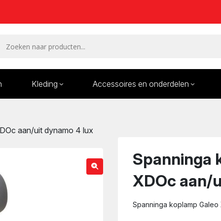
n
Kleding
Accessoires en onderdelen
Remmen en remdelen
Wielen
DOc aan/uit dynamo 4 lux
Onderdelen/Reparatie
Bande
karren
Spanninga 
XDOc aan/u
Spanninga koplamp Galeo 