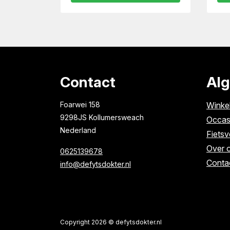
Contact
Al
Foarwei 158
Winke
9298JS Kollumersweach
Occas
Nederland
Fietsv
Over 
0625139678
Conta
info@defytsdokter.nl
Copyright 2026 © defytsdokter.nl