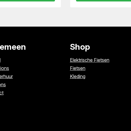
gemeen
Shop
l
Elektrische Fietsen
ions
Fietsen
erhuur
Kleding
ons
ct