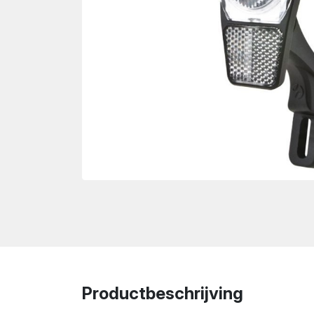
wn
Productbeschrijving