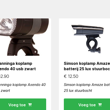
anninga koplamp
Simson koplamp Amaze
endo 40 usb zwart
batterij 25 lux stuurbo
2.90
€
12.50
nninga koplamp Axendo 40
Simson koplamp Amaze batt
 zwart
25 lux stuurbocht
Voeg toe
Voeg toe