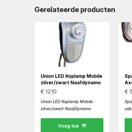
Gerelateerde producten
Union LED Koplamp Mobile
Sp
zilver/zwart Naafdynamo
Ax
€
12.10
€
5
Union LED Koplamp Mobile
Spa
zilver/zwart Naafdynamo
usb
Voeg toe