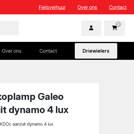
Fietsverhuur
Over ons
Contact
0
Over ons
Contact
Driewielers
 en wielonderdelen
Aandrijving en versnelling
n
Frame en voorvork
Sturen
koplamp Galeo
Zadels
it dynamo 4 lux
XDOc aan/uit dynamo 4 lux