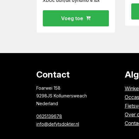
XDOc aan/uit dynamo 4 lux
Voeg toe
Contact
Al
Foarwei 158
Winke
9298JS Kollumersweach
Occas
Nederland
Fietsv
Over 
0625139678
Conta
info@defytsdokter.nl