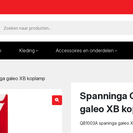
n
Kleding
Accessoires en onderdelen
Remmen en remdelen
Wielen
ga galeo XB koplamp
Onderdelen/Reparatie
Bande
karren
Spanninga 
galeo XB k
QB1003A spaninga galeo 