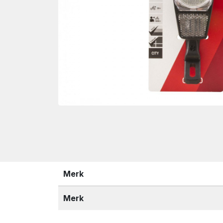
wn
Merk
Merk