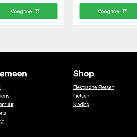
Voeg toe
Voeg toe
gemeen
Shop
l
Elektrische Fietsen
ions
Fietsen
erhuur
Kleding
ons
ct