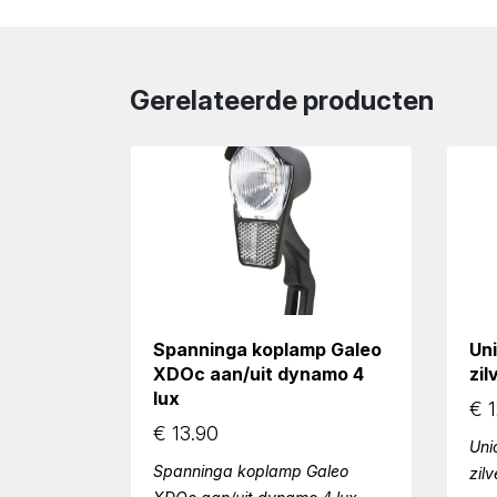
Gerelateerde producten
Spanninga koplamp Galeo
Un
XDOc aan/uit dynamo 4
zi
lux
€
1
€
13.90
Uni
Spanninga koplamp Galeo
zil