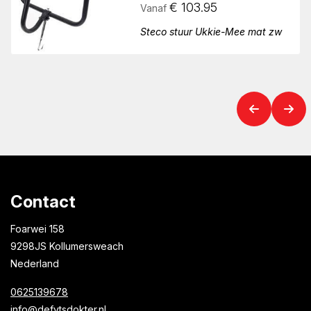
€
103.95
Vanaf
Steco stuur Ukkie-Mee mat zw
Contact
Foarwei 158
9298JS Kollumersweach
Nederland
0625139678
info@defytsdokter.nl