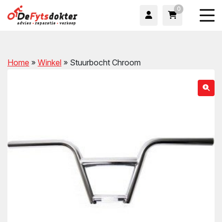
0
Home
»
Winkel
»
Stuurbocht Chroom
wn
wn