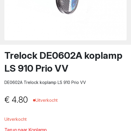
wn
Trelock DE0602A koplamp
LS 910 Prio VV
DE0602A Trelock koplamp LS 910 Prio VV
€
4.80
Uitverkocht
Uitverkocht
Terug naar Koplamp