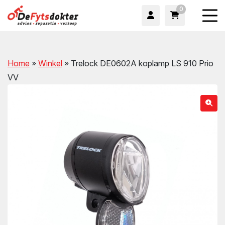
0
Home
»
Winkel
»
Trelock DE0602A koplamp LS 910 Prio
VV
wn
wn