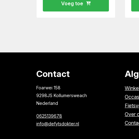
Voeg toe
Contact
Al
Foarwei 158
Winke
9298JS Kollumersweach
Occas
Nederland
Fietsv
Over 
0625139678
Conta
info@defytsdokter.nl