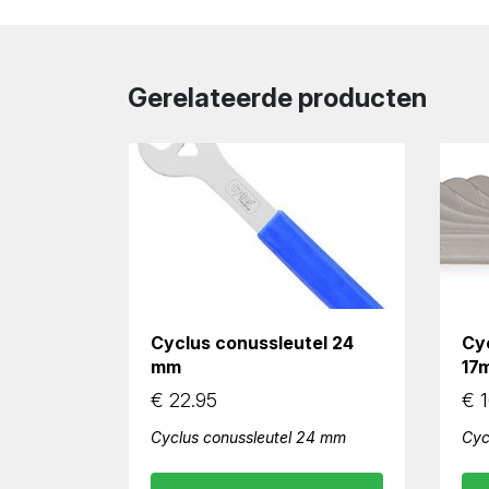
Gerelateerde producten
Cyclus conussleutel 24
Cyc
mm
17
€
22.95
€
1
Cyclus conussleutel 24 mm
Cyc