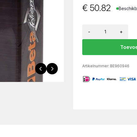
€
50.82
Beschikb
-
+
Toevoe
Artikelnummer:
BE960946