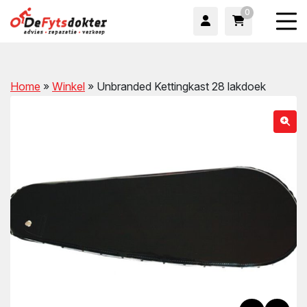
0
Home
»
Winkel
»
Unbranded Kettingkast 28 lakdoek
wn
wn