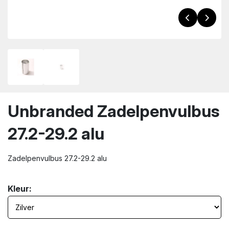
wn
Unbranded Zadelpenvulbus
27.2-29.2 alu
Zadelpenvulbus 27.2-29.2 alu
Kleur: