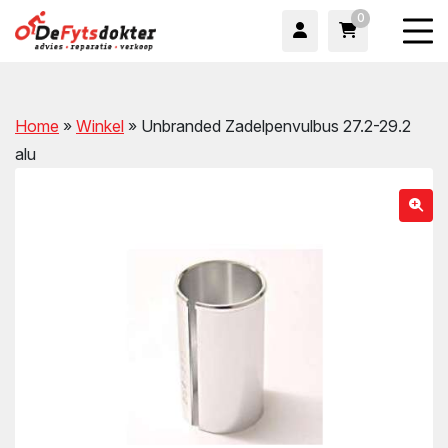
0
Home
»
Winkel
»
Unbranded Zadelpenvulbus 27.2-29.2
alu
wn
wn