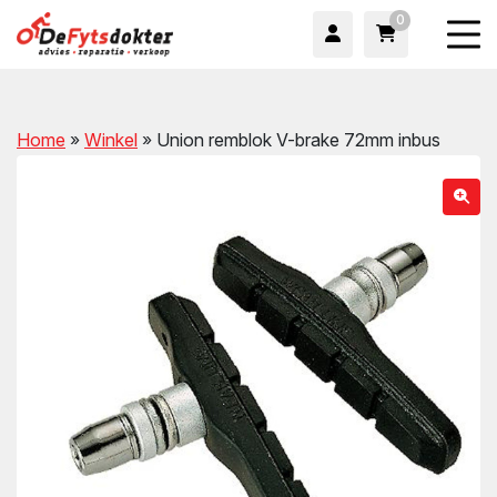
0
Home
»
Winkel
»
Union remblok V-brake 72mm inbus
wn
wn