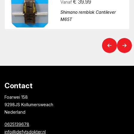
€
39.99
Vanaf
Shimano remblok Cantilever
M65T
Contact
Foarwei 158
9298JS Kollumersweach
Nederland
0625139678
info@defytsdokter.nl