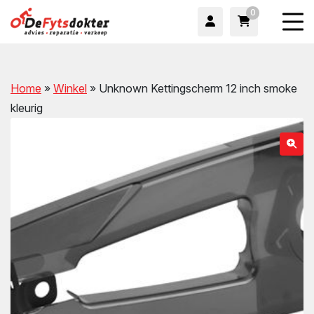
0
Home
»
Winkel
»
Unknown Kettingscherm 12 inch smoke
kleurig
wn
wn