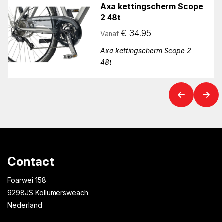
Axa kettingscherm Scope
2 48t
€
34.95
Vanaf
Axa kettingscherm Scope 2
48t
Contact
Foarwei 158
9298JS Kollumersweach
Nederland