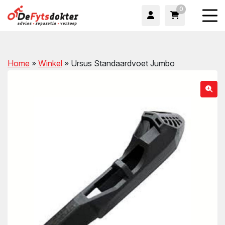
0
Home
»
Winkel
»
Ursus Standaardvoet Jumbo
wn
wn