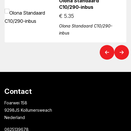
Olona Standaard
C10/290-inbus
€
5.35
Olona Standaard C10/290-
inbus
Contact
Foarwei 158
9298JS Kollumersweach
Nederland
0625139678