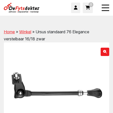
0
Home
»
Winkel
»
Ursus standaard 76 Elegance
verstelbaar 16/18 zwar
wn
wn