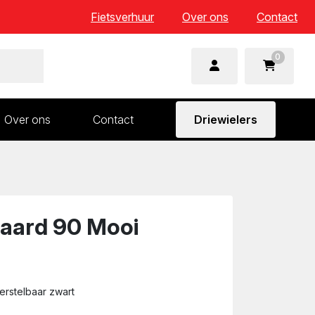
Fietsverhuur
Over ons
Contact
0
Over ons
Contact
Driewielers
 en wielonderdelen
Aandrijving en versnelling
n
Frame en voorvork
Sturen
daard 90 Mooi
Zadels
erstelbaar zwart