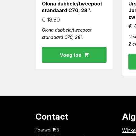
Olona dubbele/tweepoot
Ur
standaard C70, 28″.
Ju
zw
€
18.80
€
4
Olona dubbele/tweepoot
Urs
standaard C70, 28".
2 e
Voeg toe
Contact
Al
Foarwei 158
Winke