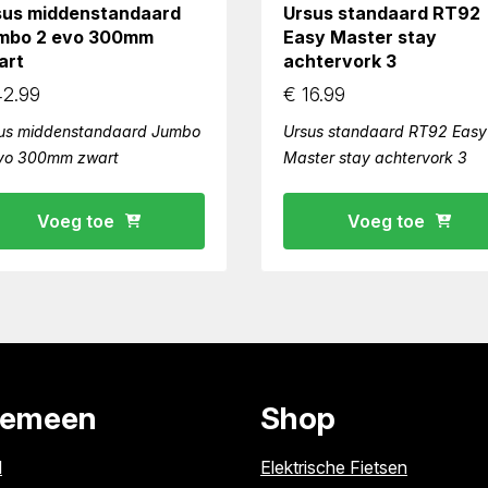
sus middenstandaard
Ursus standaard RT92
mbo 2 evo 300mm
Easy Master stay
art
achtervork 3
2.99
€
16.99
us middenstandaard Jumbo
Ursus standaard RT92 Easy
vo 300mm zwart
Master stay achtervork 3
Voeg toe
Voeg toe
gemeen
Shop
l
Elektrische Fietsen