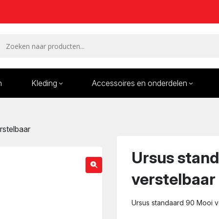
n
Kleding
Accessoires en onderdelen
Remmen en remdelen
Wielen
rstelbaar
Onderdelen/Reparatie
Bande
karren
Ursus stan
verstelbaar
Ursus standaard 90 Mooi v