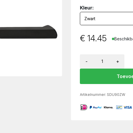
Kleur:
€
14.45
Beschikba
-
+
Toevoe
Artikelnummer:
SDU90ZW