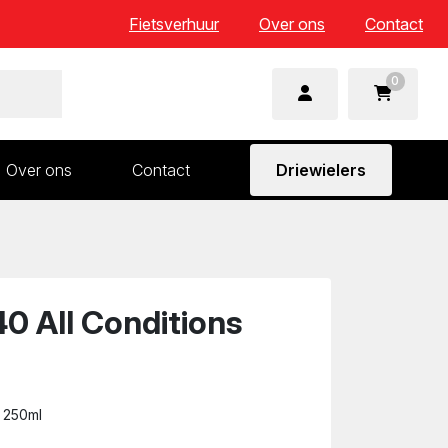
Fietsverhuur
Over ons
Contact
0
Over ons
Contact
Driewielers
 en wielonderdelen
Aandrijving en versnelling
n
Frame en voorvork
Sturen
 All Conditions
Zadels
 250ml