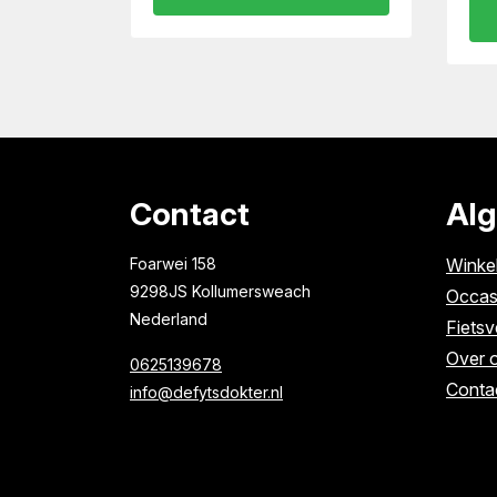
Contact
Al
Foarwei 158
Winke
9298JS Kollumersweach
Occas
Nederland
Fietsv
Over 
0625139678
Conta
info@defytsdokter.nl