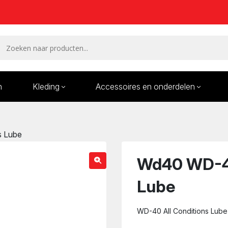
n
Kleding
Accessoires en onderdelen
Remmen en remdelen
Wielen
s Lube
Onderdelen/Reparatie
Bande
karren
Wd40 WD-40
Lube
WD-40 All Conditions Lube