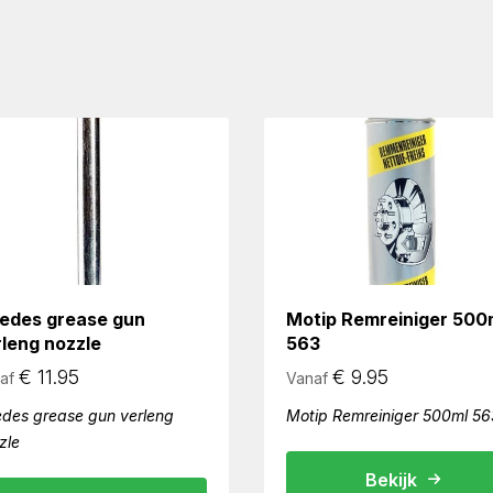
vedes grease gun
Motip Remreiniger 500
rleng nozzle
563
€
11.95
€
9.95
af
Vanaf
edes grease gun verleng
Motip Remreiniger 500ml 56
zle
Bekijk