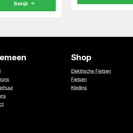
Bekijk
gemeen
Shop
l
Elektrische Fietsen
ions
Fietsen
erhuur
Kleding
ons
ct