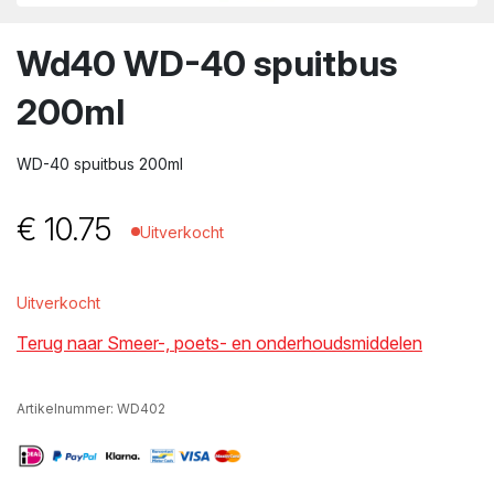
wn
Wd40 WD-40 spuitbus
200ml
WD-40 spuitbus 200ml
€
10.75
Uitverkocht
Uitverkocht
Terug naar Smeer-, poets- en onderhoudsmiddelen
Artikelnummer:
WD402