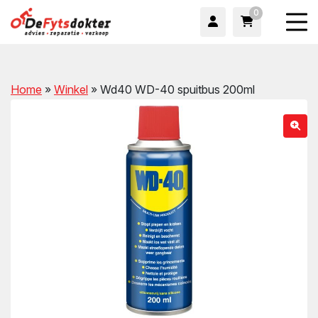
0
Home
»
Winkel
»
Wd40 WD-40 spuitbus 200ml
wn
wn