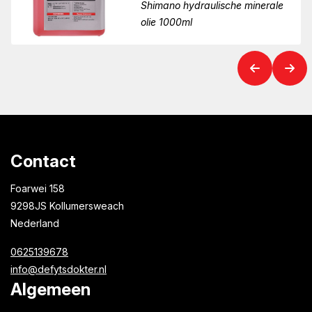
Shimano hydraulische minerale
olie 1000ml
Contact
Foarwei 158
9298JS Kollumersweach
Nederland
0625139678
info@defytsdokter.nl
Algemeen