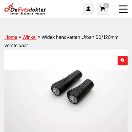
0
Home
»
Winkel
»
Widek handvatten Urban 90/120mm
verstelbaar
wn
wn