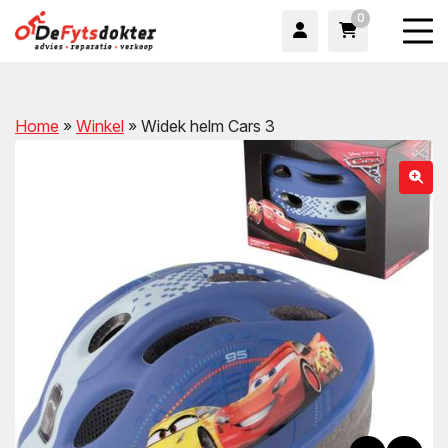
0
Home
»
Winkel
»
Widek helm Cars 3
wn
wn