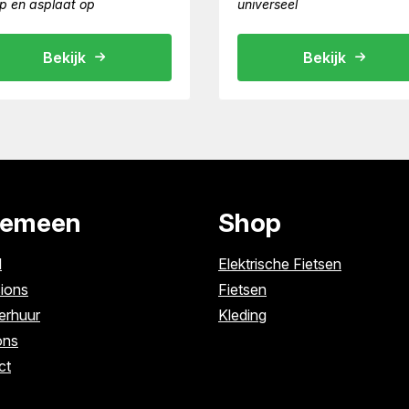
p en asplaat op
universeel
Bekijk
Bekijk
gemeen
Shop
l
Elektrische Fietsen
ions
Fietsen
erhuur
Kleding
ons
ct