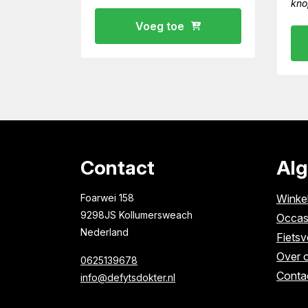
kno
Voeg toe
Contact
Al
Foarwei 158
Winke
9298JS Kollumersweach
Occas
Nederland
Fietsv
Over 
0625139678
Conta
info@defytsdokter.nl