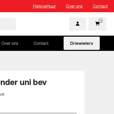
Fietsverhuur
Over ons
Contact
0
Over ons
Contact
Driewielers
 en wielonderdelen
Aandrijving en versnelling
n
Frame en voorvork
Sturen
inder uni bev
Zadels
rti