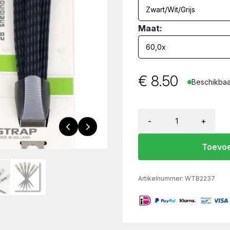
Maat:
€
8.50
Beschikbaar
-
+
Toevoe
Artikelnummer:
WTB2237