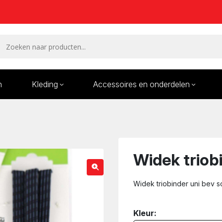
n
Kleding
Accessoires en onderdelen
Remmen en remdelen
Wielen
Onderdelen/Reparatie
Bande
karren
Widek triob
Widek triobinder uni bev so
Kleur: