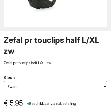
wn
Zefal pr touclips half L/XL
zw
Zefal pr touclips half L/XL zw
Kleur:
€
5.95
Beschikbaar via nabestelling