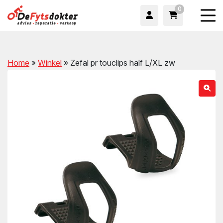
0
Home
»
Winkel
»
Zefal pr touclips half L/XL zw
wn
wn