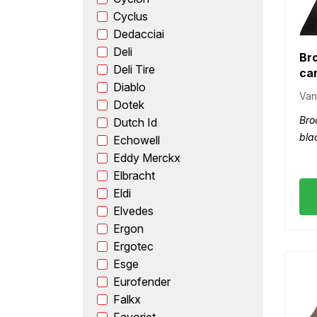
Cyclus
Dedacciai
Deli
Bro
Deli Tire
ca
Diablo
Van
Dotek
Bro
Dutch Id
bla
Echowell
Eddy Merckx
Elbracht
Eldi
Elvedes
Ergon
Ergotec
Esge
Eurofender
Falkx