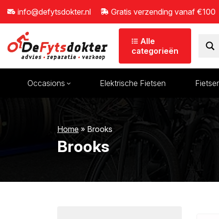
info@defytsdokter.nl
Gratis verzending vanaf €100
Alle
categorieën
Occasions
Elektrische Fietsen
Fietse
wn
Bidons
Kinderaccessoires
Home
»
Brooks
Tassen/manden
Kinderzitjes
Brooks
Verlichting
Aanhangers en fiets
Pompen
Sloten
wn