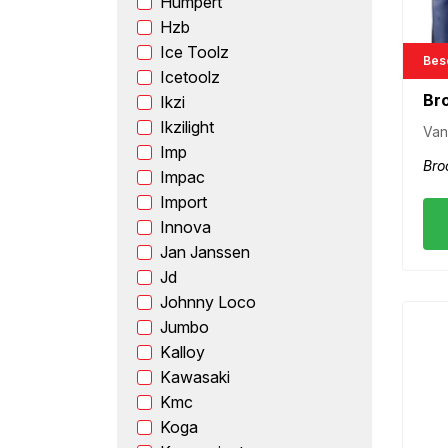
Humpert
Hzb
Ice Toolz
Besc
Icetoolz
Br
Ikzi
Ikzilight
Van
Imp
Bro
Impac
Import
Innova
Jan Janssen
Jd
Johnny Loco
Jumbo
Kalloy
Kawasaki
Kmc
Koga