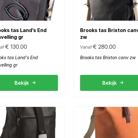
ooks tas Land’s End
Brooks tas Brixton can
velling gr
zw
€
130.00
€
280.00
af
Vanaf
oks tas Land's End
Brooks tas Brixton canv zw
velling gr
Bekijk
Bekijk