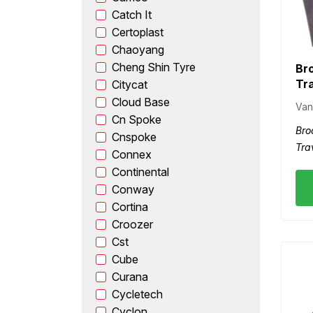
Catch It
Certoplast
Chaoyang
Cheng Shin Tyre
Br
Tra
Citycat
Cloud Base
Van
Cn Spoke
Bro
Cnspoke
Tra
Connex
Continental
Conway
Cortina
Croozer
Cst
Cube
Curana
Cycletech
Cyclon