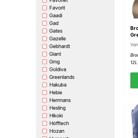
Favoriet
Favorit
Gaadi
Gad
Br
Gates
Gr
Gazelle
Van
Gebhardt
Giant
Bro
Gmg
12L
Goldiva
Greenlands
Hakuba
Hebie
Herrmans
Hesling
Hikoki
Höfftech
Hozan