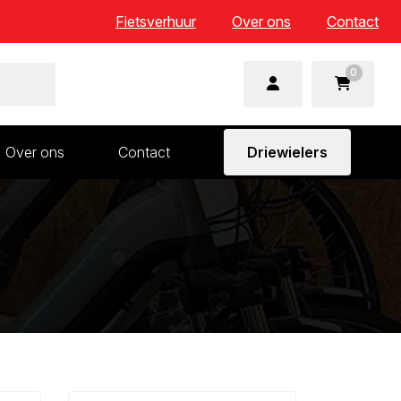
Fietsverhuur
Over ons
Contact
0
Over ons
Contact
Driewielers
 en wielonderdelen
Aandrijving en versnelling
n
Frame en voorvork
Sturen
Zadels