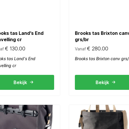
ooks tas Land’s End
Brooks tas Brixton can
velling cr
grs/br
€
130.00
€
280.00
af
Vanaf
oks tas Land's End
Brooks tas Brixton canv grs/
elling cr
Bekijk
Bekijk