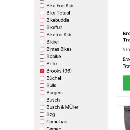
Bike Fun Kids
Bike Totaal
Bikebuddie
Bikefun
Br
Bikefun Kids
Tra
Bikkel
Bimas Bikes
Van
Bobike
Bro
Bofix
Trav
Brooks (96)
Büchel
Bulls
Burgers
Busch
Busch & MÜller
Bzg
Camelbak
Cameo