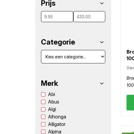
Prijs
wn
Categorie
Br
10
Van
Bro
Merk
100
Abi
Abus
Algi
Alhonga
Alligator
Alpina