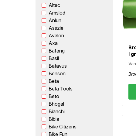
Altec
Amslod
Anlun
Asszie
Avalon
Axa
Br
Bafang
l g
Basil
Van
Batavus
Benson
Bro
Beta
Beta Tools
Beto
Bhogal
Bianchi
Bibia
Bike Citizens
Bike Fun