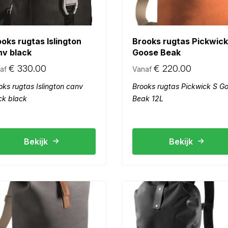
oks rugtas Islington
Brooks rugtas Pickwick
nv black
Goose Beak
€
330.00
€
220.00
af
Vanaf
oks rugtas Islington canv
Brooks rugtas Pickwick S G
ck black
Beak 12L
Bekijk
Bekijk