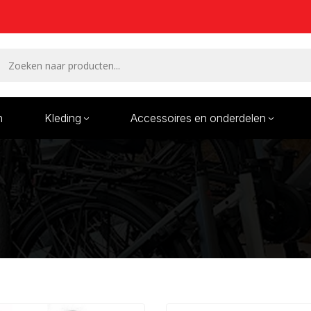
n
Kleding
Accessoires en onderdelen
Remmen en remdelen
Wielen
Onderdelen/Reparatie
Bande
karren