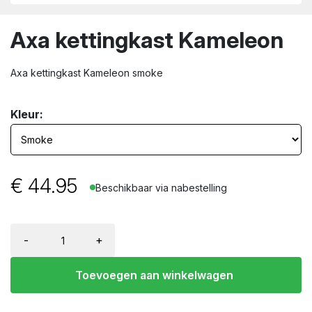
wn
Axa kettingkast Kameleon
Axa kettingkast Kameleon smoke
Kleur:
€
44.95
Beschikbaar via nabestelling
-
+
Toevoegen aan winkelwagen