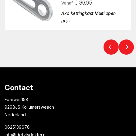
€
36.95
Vanaf
Axa kettingkast Multi open
grijs
Contact
Foarwei 158
9298JS Kollumersweach
Nederland
0625139678
info@defytsdokter.nl