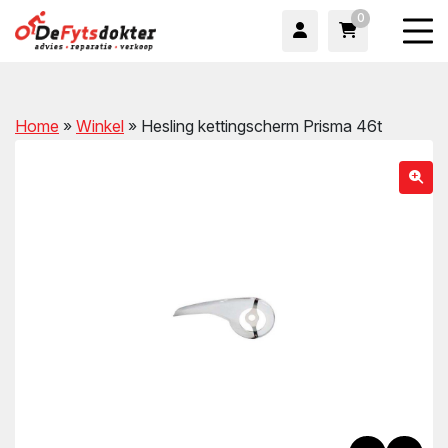
0
Home
»
Winkel
»
Hesling kettingscherm Prisma 46t
wn
wn