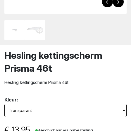
wn
Hesling kettingscherm
Prisma 46t
Hesling kettingscherm Prisma 46t
Kleur:
€
13.95
Beschikbaar via nabestelling